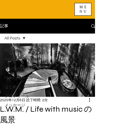
ME
NU
記事
All Posts
All Posts
Performance Notes
Teaching Notes
Music Release
はじめに
プロフィール
2025年12月8日
読了時間: 2分
メッセージ
L.W.M. / Life with music の
風景