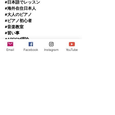
#日本語でレッスン
#海外在住日本人
#大人のピアノ
#ピアノ初心者
#音楽教室
#習い事
#ABRSM理論
#ピアノ練習
Email
Facebook
Instagram
YouTube
L.W.M. / Life with music
Piano
あかぎしほ
Shiho Akagi
ピアノ
akagishiho.com
L.W.M.
ピアノレッスン
日本語でレッスン
レッスン
Lesson
子ども
Children
子どもピアノ, レッスン,
shihoakagi
akagishiho
Teaching Notes
メッセージ