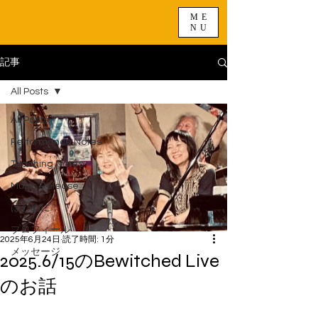
ME
NU
記事
All Posts
All Posts
Performance Notes
Teaching Notes
Music Release
はじめに
プロフィール
2025年6月24日
読了時間: 1分
メッセージ
2025.6/15のBewitched Live
のお話