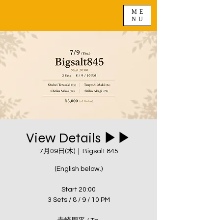
ME
NU
View Details ▶︎▶︎
7月09日(木)
  |  
Bigsalt 845
(English below.)
Start 20:00
3 Sets / 8 / 9 / 10 PM