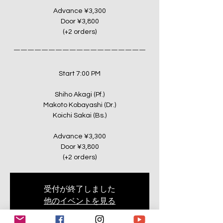
Advance ¥3,300
Door ¥3,800
(+2 orders)
￣￣￣￣￣￣￣￣￣￣￣￣￣￣￣￣￣￣￣
Start 7:00 PM
Shiho Akagi (Pf.)
Makoto Kobayashi (Dr.)
Koichi Sakai (Bs.)
Advance ¥3,300
Door ¥3,800
(+2 orders)
受付が終了しました
他のイベントを見る