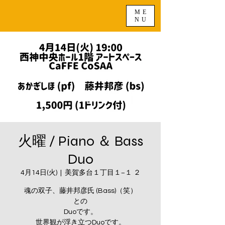
ME
NU
火曜 / Piano ＆ Bass
Duo
4月14日(火)
  |  
美賀多台１丁目１−１ ２
魂の双子、藤井邦彦氏 (Bass)（笑）
との
Duoです。
世界観が浮き立つDuoです。