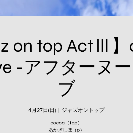
z on top ActⅢ】
Live -アフター
ブ
4月27日(日)
  |  
ジャズオントップ
cocoa（tap）
あかぎしほ（p）