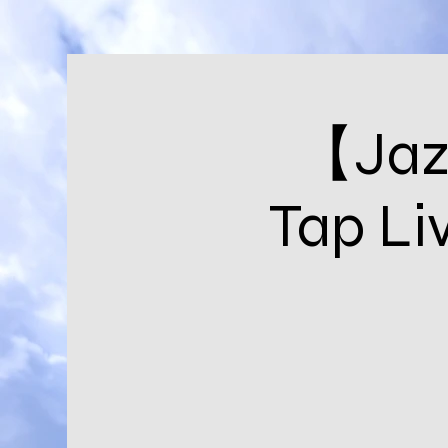
【Jaz
Tap 