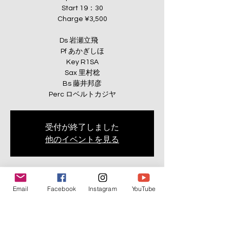
Start 19：30
Charge ¥3,500
Ds 岩瀬立飛
Pf あかぎしほ
Key R1SA
Sax 里村稔
Bs 藤井邦彦
Perc ロベルトカジヤ
受付が終了しました
他のイベントを見る
日時・場所 / Date & Venue
Email
Facebook
Instagram
YouTube
2025年5月02日 19:30
ALWAYS 梅田店, 日本、〒530-0055 大阪府大
阪市北区野崎町６−８ トレックノース梅田ビ