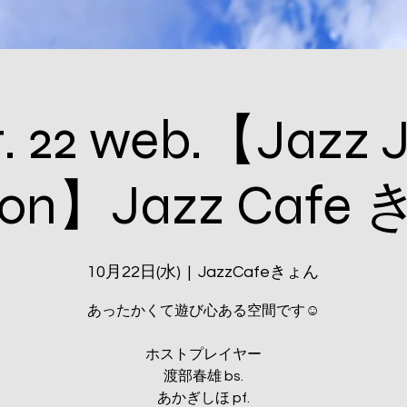
. 22 web.【Jazz
sion】Jazz Cafe
10月22日(水)
  |  
JazzCafeきょん
あったかくて遊び心ある空間です☺️
ホストプレイヤー
渡部春雄 bs.
あかぎしほ pf.