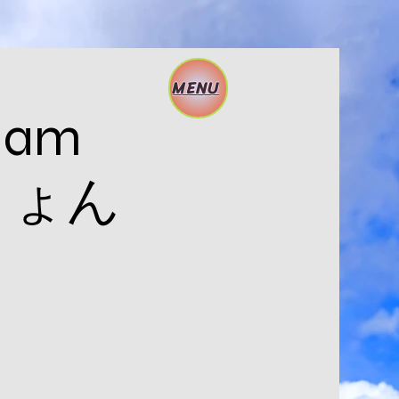
MENU
 Jam
 きょん