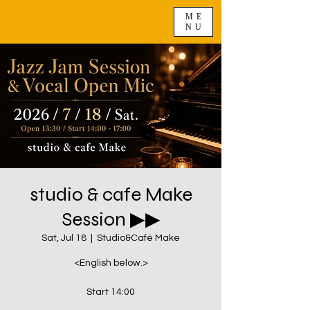
ME
NU
studio & cafe Make
Session ▶︎▶︎
Sat, Jul 18
  |  
Studio&Café Make
<English below.>
Start 14:00