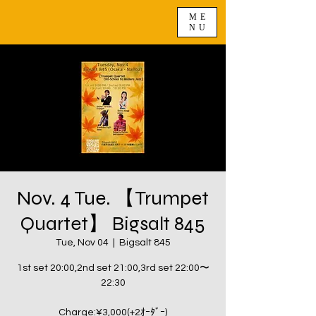
ME
NU
Nov. 4 Tue. 【Trumpet
Quartet】 Bigsalt 845
Tue, Nov 04
  |  
Bigsalt 845
1st set 20:00,2nd set 21:00,3rd set 22:00〜
22:30
Charge:¥3,000(+2ｵｰﾀﾞｰ)