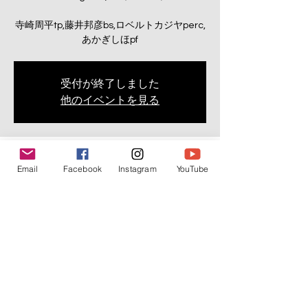
寺崎周平tp,藤井邦彦bs,ロベルトカジヤperc,
あかぎしほpf
受付が終了しました
他のイベントを見る
Time & Location
Email
Facebook
Instagram
YouTube
Nov 04, 2025, 8:00 PM
Bigsalt 845, 日本、〒556-0016 大阪府大阪
市浪速区元町１丁目１−２０ 新賑橋ビル B1F
Share this event