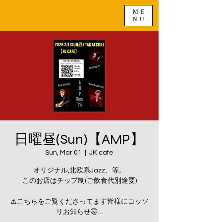
ME
NU
日曜昼(Sun)【AMP】
Sun, Mar 01
  |  
JK cafe
オリジナル,北欧系Jazz、等。
このお店はチップ制(ご飲食代別途要)
⚠️こちらをご覧くださってます皆様にコッソ
リお知らせ🤫…