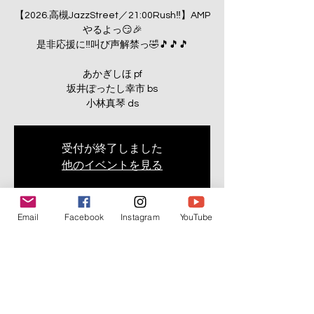
【2026.高槻JazzStreet／21:00Rush‼️】AMP
やるよっ😏🎉
是非応援に‼️叫び声解禁っ🤣🎵🎵🎵
あかぎしほ pf
坂井ぽったし幸市 bs
小林真琴 ds
受付が終了しました
他のイベントを見る
Email
Facebook
Instagram
YouTube
Time & Location
Mar 01, 2026, 3:00 PM – 5:00 PM
JK cafe, 日本、〒569-0071 大阪府高槻市城
北町１丁目２−８