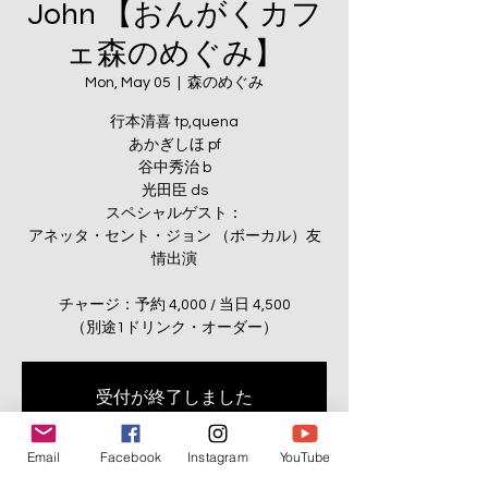
John 【おんがくカフ
ェ森のめぐみ】
Mon, May 05
  |  
森のめぐみ
行本清喜 tp,quena
あかぎしほ pf
谷中秀治 b
光田臣 ds
スペシャルゲスト：
アネッタ・セント・ジョン （ボーカル）友
情出演
チャージ：予約 4,000 / 当日 4,500
（別途1ドリンク・オーダー）
受付が終了しました
他のイベントを見る
Email
Facebook
Instagram
YouTube