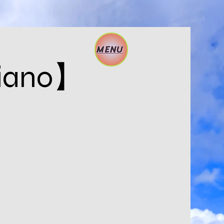
MENU
Piano】