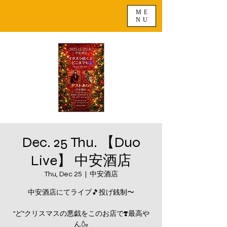
ME
NU
Dec. 25 Thu. 【Duo
Live】 中安酒店
Thu, Dec 25
  |  
中安酒店
中安酒店にてライブ🎵投げ銭制〜
"ど"クリスマスの悪戯をこのお店で❣️最高や
ん🍶