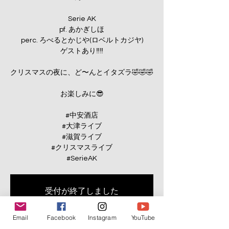
Serie AK
pf. あかぎしほ
perc. ろべるとかじや(ロベルトカジヤ)
ゲストあり‼️‼️
クリスマスの夜に、ど〜んとイタズラ🤣🤣🤣
お楽しみに😎
#中安酒店
#大津ライブ
#滋賀ライブ
#クリスマスライブ
#SerieAK
受付が終了しました
他のイベントを見る
Email
Facebook
Instagram
YouTube