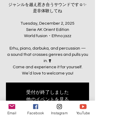
ジャンルを越え惹き合うサウンドです☺️✨
是非体験してね
Tuesday, December 2, 2025
Serie AK Orient Edition
World fusion・Ethno jazz
Erhu, piano, darbuka, and percussion —
a sound that crosses genres and pulls you
in. ❣️
Come and experience it for yourself.
受付が終了しました
他のイベントを見る
Email
Facebook
Instagram
YouTube
Time & Location