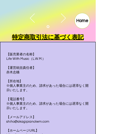
Home
特定商取引法に基づく表記
【販売業者の名称】
​Life With Music（L.W.M.）
【運営統括責任者】
赤木志穗
【所在地】
※個人事業主のため、請求があった場合には遅滞なく開
示いたします。
【電話番号】
※個人事業主のため、請求があった場合には遅滞なく開
示いたします。
【メールアドレス】
shiho@akagipianolwm.com
【ホームページURL】