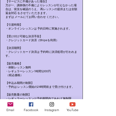
【サービスに不備があった場合】
万が一、講師側の不備によりレッスンが行えなかった場
合は、状況を確認のうえ、 再レッスンの提供または全額
返金対応 をさせていただきます。
まずは メールにてお問い合わせ ください。
【引渡時期】
・オンラインレッスンは 予約日時に実施されます。
【受け付け可能な決済手段】
・クレジットカード決済（Stripeを利用）
【決済期間】
・クレジットカード決済は 予約時に決済処理が行われま
す。
【販売価格】
・体験レッスン無料
・レギュラーレッスン1時間5,000円
（税込価格）
【申込み期間の制限】
・予約は レッスン開始の24時間前まで受け付けます。
​​【販売数量の制限】
・レギュラーレッスンは予約期間内であれば 無制限
・体験レッスンは2回まで可能
Email
Facebook
Instagram
YouTube