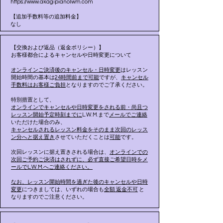
https://www.akagipianolwm.com
【追加手数料等の追加料金】
なし
【交換および返品（返金ポリシー）】
お客様都合によるキャンセルや日時変更について
オンラインご決済後のキャンセル・日時変更
はレッスン
開始時間の基本は
24時間前まで可能
ですが、
キャンセル
手数料はお客様ご負担
となりますのでご了承ください。
特別措置として、
オンラインでキャンセルや日時変更をされる前・尚且つ
レッスン開始予定時刻までに
L.W.M.まで
メールでご連絡
いただけた場合のみ、
キャンセルされるレッスン料金をそのまま次回のレッス
ン分へと据え置き
させていただくことは
可能
です。
次回レッスンに据え置きされる場合は、
オンラインでの
次回ご予約ご決済はされずに、必ず直接ご希望日時をメ
ールでL.W.M.へご連絡ください。
なお、レッスン開始時間を過ぎた後のキャンセルや日時
変更
につきましては、いずれの場合も
全額 返金不可
と
なりますのでご注意ください。